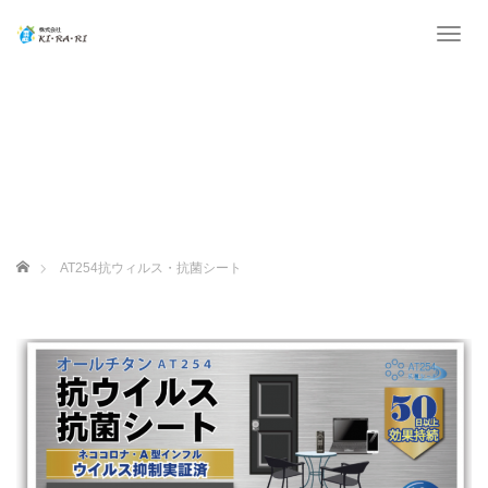
T
o
g
g
l
e
n
a
v
i
g
ホーム
AT254抗ウィルス・抗菌シート
a
t
i
o
n