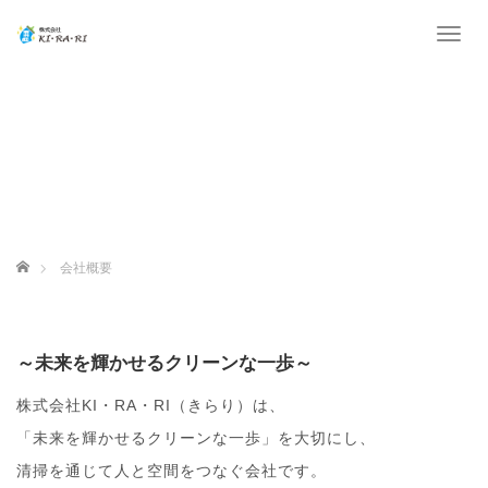
T
o
g
g
l
e
n
a
v
i
g
ホーム
会社概要
a
t
i
o
～未来を輝かせるクリーンな一歩～
n
株式会社KI・RA・RI（きらり）は、
「未来を輝かせるクリーンな一歩」を大切にし、
清掃を通じて人と空間をつなぐ会社です。