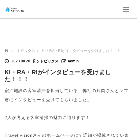
T
o
g
g
l
e
n
ホーム
トピックス
KI・RA・RIがインタビューを受けました！！！
a
v
2023.08.28
トピックス
admin
i
KI・RA・RIがインタビューを受けまし
g
a
た！！！
t
i
宿泊施設の客室清掃を担当している、弊社の片岡さんとレフ
o
君にインタビューを受けてもらいました。
n
2人が考える客室清掃の魅力に迫ります！
Travel visionさんのホームページにて詳細が掲載されていま