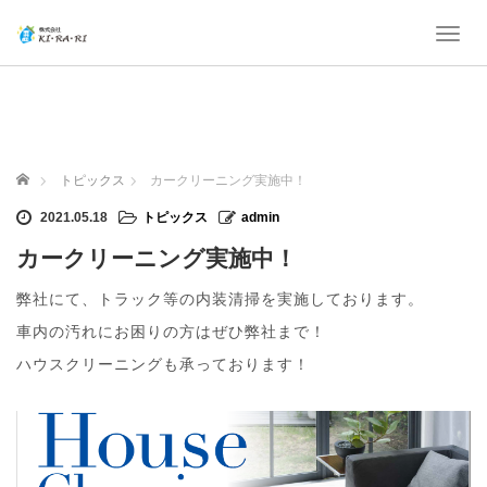
T
o
g
g
l
e
n
ホーム
トピックス
カークリーニング実施中！
a
v
2021.05.18
トピックス
admin
i
g
カークリーニング実施中！
a
t
弊社にて、トラック等の内装清掃を実施しております。
i
車内の汚れにお困りの方はぜひ弊社まで！
o
n
ハウスクリーニングも承っております！