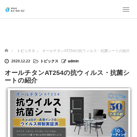
T
o
g
g
l
e
n
ホーム
トピックス
オールチタンAT254の抗ウィルス・抗菌シートの紹介
a
v
2020.12.22
トピックス
admin
i
g
オールチタンAT254の抗ウィルス・抗菌シ
a
ートの紹介
t
i
o
n